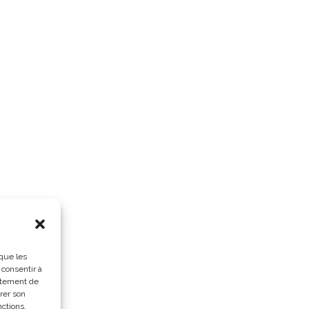
 que les
 consentir à
rtement de
irer son
nctions.