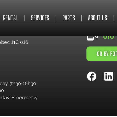
RENTAL
SERVICES
PARTS
ABOUT US
EMERGENCY 2
819
ebec J1C 0J6
OR BY F
day: 7h30-16h30
00
unday: Emergency