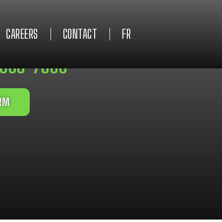
CAREERS
CONTACT
FR
4/7
 993-7666
ORM