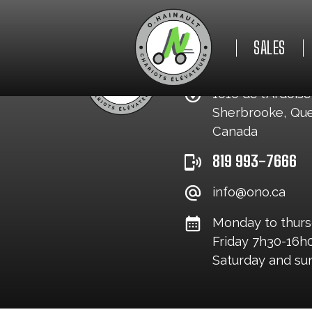
SALES
O. HAINAULT INC.
1010 de l'Ardoise
Sherbrooke, Qu
NEW
Canada
819 993-7666
USED
info@ono.ca
Monday to thurs
Friday 7h30-16h
Saturday and s