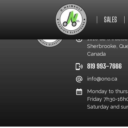
SALES
O. HAINAULT INC.
1010 de l'Ardoise
Sherbrooke, Qu
NEW
Canada
819 993-7666
USED
info@ono.ca
Monday to thurs
Friday 7h30-16h
Saturday and s