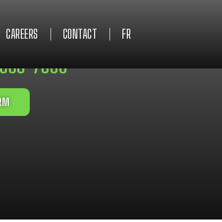
CAREERS
CONTACT
FR
4/7
 993-7666
ORM