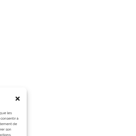
 que les
 consentir à
rtement de
irer son
nctions.