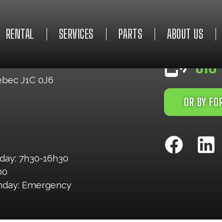
RENTAL
SERVICES
PARTS
ABOUT US
EMERGENCY 2
819
ebec J1C 0J6
OR BY F
day: 7h30-16h30
00
unday: Emergency