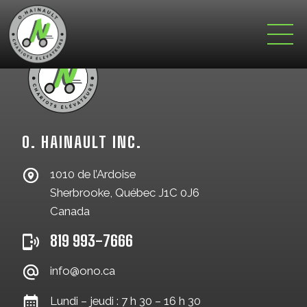
O. HAINAULT INC.
1010 de l’Ardoise
Sherbrooke, Québec J1C 0J6
Canada
819 993-7666
info@ono.ca
Lundi – jeudi : 7 h 30 – 16 h 30