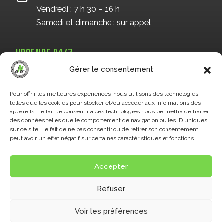
Vendredi : 7 h 30 – 16 h
Samedi et dimanche : sur appel
URGENCE 24/7
819 993-7666
Gérer le consentement
Pour offrir les meilleures expériences, nous utilisons des technologies
telles que les cookies pour stocker et/ou accéder aux informations des
OU PAR FORMULAIRE
appareils. Le fait de consentir à ces technologies nous permettra de traiter
des données telles que le comportement de navigation ou les ID uniques
sur ce site. Le fait de ne pas consentir ou de retirer son consentement
peut avoir un effet négatif sur certaines caractéristiques et fonctions.
Accepter
Refuser
© 2026 O. Hainault inc. -
Politique de confidentialité
Voir les préférences