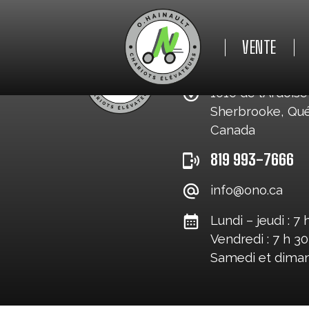
VENTE
O. HAINAULT INC.
1010 de l’Ardoise
Sherbrooke, Qu
NEUF
Canada
819 993-7666
USAGÉ
info@ono.ca
Lundi – jeudi : 7 
Vendredi : 7 h 30
Samedi et diman