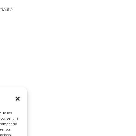
ialité
 que les
 consentir à
rtement de
irer son
nctions.