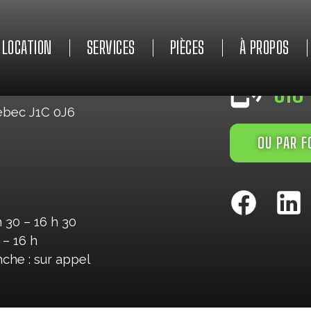
LOCATION
SERVICES
PIÈCES
À PROPOS
URGENCE 24/7
819
ébec J1C 0J6
OU PAR F
h 30 – 16 h 30
 – 16 h
che : sur appel