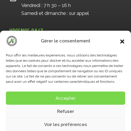
Vendredi : 7 h 30 – 16 h
Samedi et dimanche : sur appel
URGENCE 24/7
819 993-7666
Gérer le consentement
Pour offrir les meilleures expériences, nous utilisons des technologies
telles que les cookies pour stocker et/ou accéder aux informations des
OU PAR FORMULAIRE
appareils. Le fait de consentir à ces technologies nous permettra de traiter
des données telles que le comportement de navigation ou les ID uniques
sur ce site. Le fait de ne pas consentir ou de retirer son consentement
peut avoir un effet négatif sur certaines caractéristiques et fonctions.
Accepter
Refuser
© 2026 O. Hainault inc. -
Politique de confidentialité
Voir les préférences