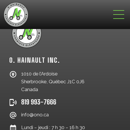
O. HAINAULT INC.
1010 de l’Ardoise
Sherbrooke, Québec J1C 0J6
Canada
819 993-7666
info@ono.ca
Lundi – jeudi : 7 h 30 – 16 h 30